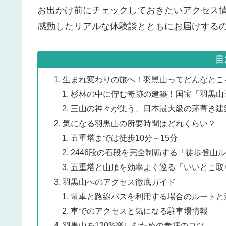
お出かけ前にチェックしておきたいアクセス
感動したリアルな体験談とともにお届けする
目
生まれ変わりの旅へ！羽黒山ってどんなとこ
杉林の中に佇む奇跡の建築！国宝「羽黒山
三山の神々が集う、日本最大級の茅葺き建
気になる羽黒山の所要時間はどれくらい？
五重塔までは徒歩10分～15分
2446段の石段を完全制覇する「徒歩登山
五重塔と山頂を効率よく巡る「いいとこ取
羽黒山へのアクセス徹底ガイド
電車と路線バスを利用する場合のルートと
車でのアクセスと気になる駐車場情報
羽黒山を120%楽しむための参拝のコツ