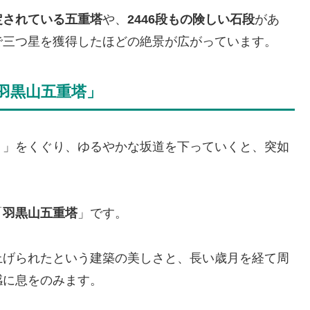
定されている五重塔
や、
2446段もの険しい石段
があ
で三つ星を獲得したほどの絶景が広がっています。
羽黒山五重塔」
）
」をくぐり、ゆるやかな坂道を下っていくと、突如
「
羽黒山五重塔
」です。
上げられたという建築の美しさと、長い歳月を経て周
感に息をのみます。