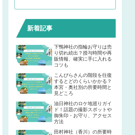
新着記事
下鴨神社の指輪お守りは売
り切れ続出？授与時間や再
販情報、確実に手に入れる
コツも
こんぴらさんの階段を往復
するとどのくらいかかる？
本宮・奥社別の所要時間と
見どころ
油日神社のロケ地巡りガイ
ド！話題の撮影スポットや
御朱印・お守り、アクセス
方法
田村神社（香川）の所要時