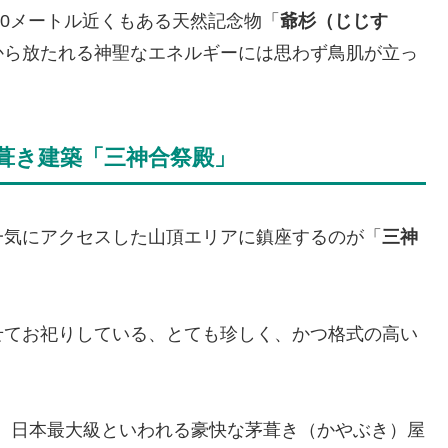
10メートル近くもある天然記念物「
爺杉（じじす
から放たれる神聖なエネルギーには思わず鳥肌が立っ
葺き建築「三神合祭殿」
一気にアクセスした山頂エリアに鎮座するのが「
三神
せてお祀りしている、とても珍しく、かつ格式の高い
ル、日本最大級といわれる豪快な茅葺き（かやぶき）屋