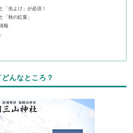
と「虫よけ」が必須！
と「秋の紅葉」
情報
」
てどんなところ？