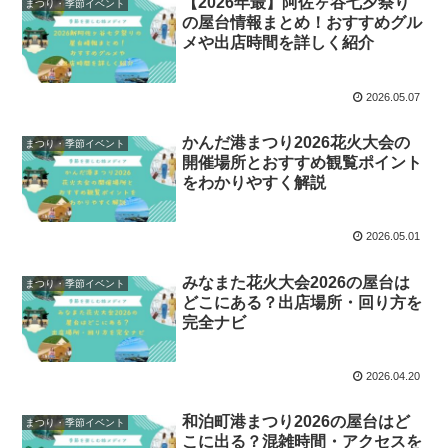
【2026年最】阿佐ヶ谷七夕祭り
まつり・季節イベント
の屋台情報まとめ！おすすめグル
メや出店時間を詳しく紹介
2026.05.07
かんだ港まつり2026花火大会の
まつり・季節イベント
開催場所とおすすめ観覧ポイント
をわかりやすく解説
2026.05.01
みなまた花火大会2026の屋台は
まつり・季節イベント
どこにある？出店場所・回り方を
完全ナビ
2026.04.20
和泊町港まつり2026の屋台はど
まつり・季節イベント
こに出る？混雑時間・アクセスを