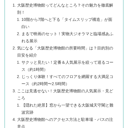
​大阪歴史博物館ってどんなところ？その魅力を徹底解
剖！
​10階から7階へと下る「タイムスリップ構造」が面
白い
​まるで映画のセット！実物大ジオラマと臨場感あふ
れる展示
​気になる「大阪歴史博物館の所要時間」は？目的別の
目安を紹介
​サクッと見たい！定番＆人気展示を絞って巡るコー
ス（約1時間）
​じっくり体験！すべてのフロアを網羅する大満足コ
ース（約2時間〜2.5時間）
​ここは見逃せない！大阪歴史博物館の人気展示・見ど
ころ
​【隠れた絶景】窓から一望できる大阪城天守閣と難
波宮跡
​大阪歴史博物館へのアクセス方法と駐車場・バスの注
意点