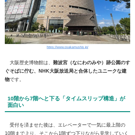
https://www.osakamushis.jp/
​ 大阪歴史博物館は、
難波宮（なにわのみや）跡公園のす
ぐそばに佇む、NHK大阪放送局と合体したユニークな建
物
です。
​10階から7階へと下る「タイムスリップ構造」が
面白い
​ 受付を済ませた後は、エレベーターで一気に最上階の
10階まで上り、そこから1階ずつ下りながら見学していく