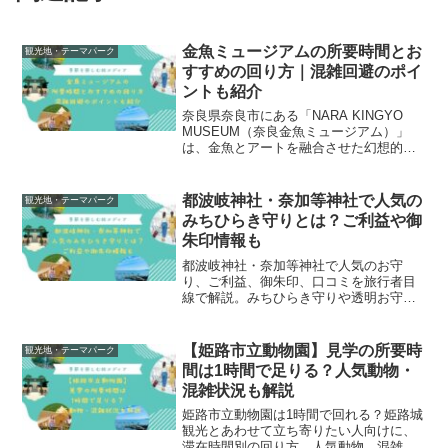
金魚ミュージアムの所要時間とお
観光地・テーマパーク
すすめの回り方｜混雑回避のポイ
ントも紹介
奈良県奈良市にある「NARA KINGYO
MUSEUM（奈良金魚ミュージアム）」
は、金魚とアートを融合させた幻想的な
屋内型ミュージアムです。奈良の観光ス
ポットといえば東大寺や奈良公園を思い
浮かべる方が多いですが、雨の日でも楽
都波岐神社・奈加等神社で人気の
観光地・テーマパーク
しめる写真映え...
みちひらき守りとは？ご利益や御
朱印情報も
都波岐神社・奈加等神社で人気のお守
り、ご利益、御朱印、口コミを旅行者目
線で解説。みちひらき守りや透明お守
り、参拝前に知りたい授与所情報も紹介
します。
【姫路市立動物園】見学の所要時
観光地・テーマパーク
間は1時間で足りる？人気動物・
混雑状況も解説
姫路市立動物園は1時間で回れる？姫路城
観光とあわせて立ち寄りたい人向けに、
滞在時間別の回り方、人気動物、混雑し