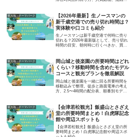
やすい日、移転情報の確認ポイントをわ
かりやすく解説します。
【2026年最新】生ノースマンの
観光地・テーマパーク
新千歳空港での売り切れ時間は？
実体験や口コミも紹介
生ノースマンは新千歳空港で何時に売り
切れる？2026年最新版として、売り切れ
時間の目安、朝何時に行くべきか、買え
る場所、入荷タイミング、空港での回り
方を旅行者目線で詳しく紹介します。
岡山城と後楽園の所要時間はどれ
観光地・テーマパーク
くらい？移動時間を含めたモデル
コースと観光プランを徹底解説
岡山城と後楽園を一緒に回る所要時間を
移動込みで整理。徒歩と路面電車の考え
方、2.5〜4時間の配分表、順番別モデル
コース、混雑・雨の日の調整まで解説。
【会津若松観光】飯盛山とさざえ
観光地・テーマパーク
堂の所要時間まとめ！白虎隊記念
館や周辺スポットも
【会津若松観光】飯盛山とさざえ堂の所
要時間まとめ！白虎隊記念館や周辺スポ
ットも紹介