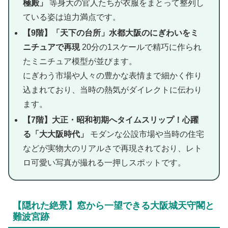
極殿」
等身大の官人たちが衣服をまとって整列し
ている姿は迫力満点です。
【9階】「天下の台所」水都大阪のにぎわいをミ
ニチュアで再現
20分の1スケールで精巧に作られ
たミニチュア模型が並びます。
にぎわう市場や人々の豊かな表情まで細かく作り
込まれており、当時の熱気がダイレクトに伝わり
ます。
【7階】大正・昭和初期へタイムスリップ！心躍
る「大大阪時代」
モダンな公設市場や当時の住宅
などが実物大のリアルさで再現されており、レト
ロ可愛い写真が撮れる一押しスポットです。
​【隠れた絶景】窓から一望できる大阪城天守閣と
難波宮跡