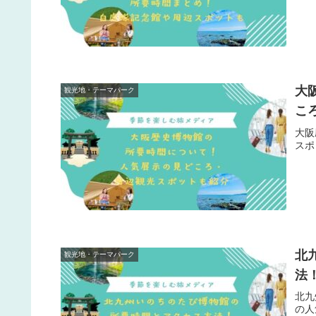
大
観光地・テーマパーク
こ
大阪
スポ
北
観光地・テーマパーク
法
北九
の人