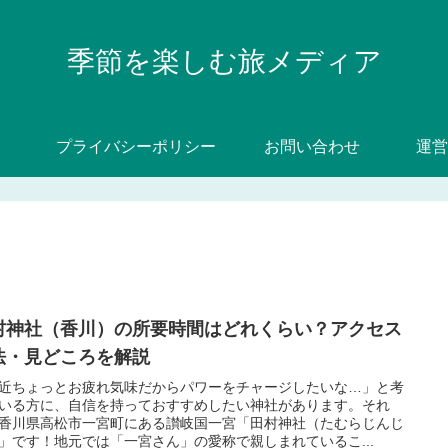
季節を楽しむ旅メディア
プライバシーポリシー
お問い合わせ
運営
村神社（香川）の所要時間はどれくらい？アクセス
法・見どころを解説
近ちょっとお疲れ気味だからパワーをチャージしたいな…」と考
いる方に、自信を持っておすすめしたい神社があります。それ
香川県高松市一宮町にある讃岐国一宮「田村神社（たむらじんじ
」です！地元では「一宮さん」の愛称で親しまれているこ...