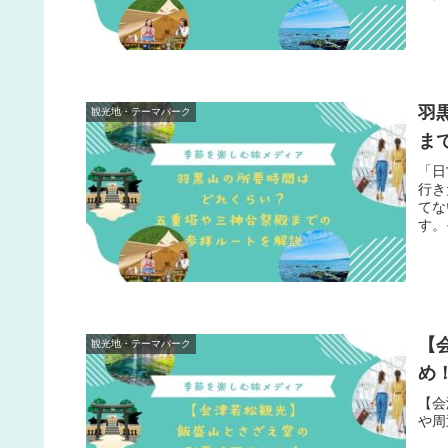
羽
観光地・テーマパーク
ま
「日
行き
てな
す。
【
観光地・テーマパーク
め
【会
や