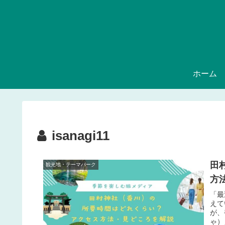
ホーム
isanagi11
田
観光地・テーマパーク
方
「最
えて
が、
ゃ）