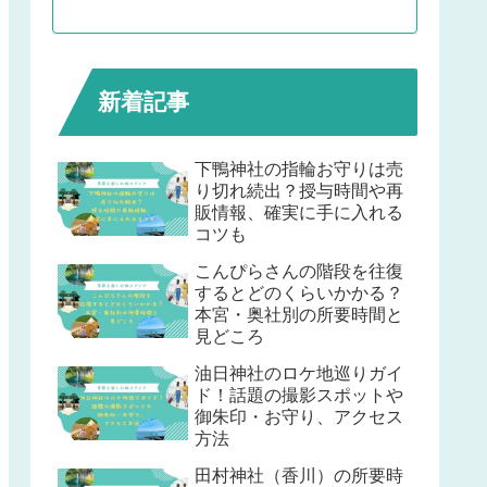
新着記事
下鴨神社の指輪お守りは売
り切れ続出？授与時間や再
販情報、確実に手に入れる
コツも
こんぴらさんの階段を往復
するとどのくらいかかる？
本宮・奥社別の所要時間と
見どころ
油日神社のロケ地巡りガイ
ド！話題の撮影スポットや
御朱印・お守り、アクセス
方法
田村神社（香川）の所要時