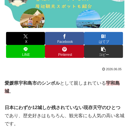
X
Facebook
はてブ
LINE
Pinterest
コピー
2026.06.05
愛媛県宇和島市のシンボル
として親しまれている
宇和島
城
。
日本にわずか12城しか残されていない現存天守のひとつ
であり、歴史好きはもちろん、観光客にも人気の高い名城
です。