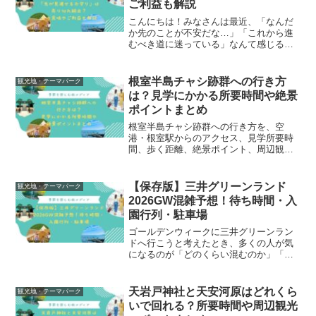
ご利益も解説
こんにちは！みなさんは最近、「なんだ
か先のことが不安だな…」「これから進
むべき道に迷っている」なんて感じるこ
とはありませんか？そんなときにぜひチ
ェックしてほしい、今SNSや口コミで大
注目を集めているお守りがあるんです。
根室半島チャシ跡群への行き方
観光地・テーマパーク
それが、大阪府堺市にあ...
は？見学にかかる所要時間や絶景
ポイントまとめ
根室半島チャシ跡群への行き方を、空
港・根室駅からのアクセス、見学所要時
間、歩く距離、絶景ポイント、周辺観光
までわかりやすく解説。初めてでも迷い
にくい根室旅の計画に役立つガイドで
す。
【保存版】三井グリーンランド
観光地・テーマパーク
2026GW混雑予想！待ち時間・入
園行列・駐車場
ゴールデンウィークに三井グリーンラン
ドへ行こうと考えたとき、多くの人が気
になるのが「どのくらい混むのか」「何
時に着けばいいのか」「人気アトラクシ
ョンの待ち時間はどれくらいか」という
点ではないでしょうか。特に2026年の
天岩戸神社と天安河原はどれくら
観光地・テーマパーク
GWは、連休の並びや天...
いで回れる？所要時間や周辺観光