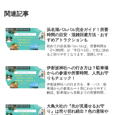
関連記事
浜名湖パルパル完全ガイド！所要
観光地・テーマパーク
時間の目安・混雑回避方法・おす
すめアトラクションも
初めての浜名湖パルパルは、所要時間を
「2〜3時間」か「半日〜1日」で先に決め
ると回りやすくなります。混雑しやすい
日の動き方、コクーなどのおすすめアト
ラクション、チケット・食事・パルプー
ル準備までまとめて紹介します。
伊射波神社への行き方は？駐車場
観光地・テーマパーク
からの参道や所要時間、人気お守
りもチェック！
伊射波神社への行き方を、車・バス・駐
車場からの参道ルート別にわかりやすく
解説。駐車場から本殿までの所要時間、
参道の注意点、人気のお守り、御朱印、
奇跡の窓などの見どころまで、初めて訪
れる人向けにまとめました。
大鳥大社の『先が見通せるお守
観光地・テーマパーク
り』は売り切れ続出？色の意味や