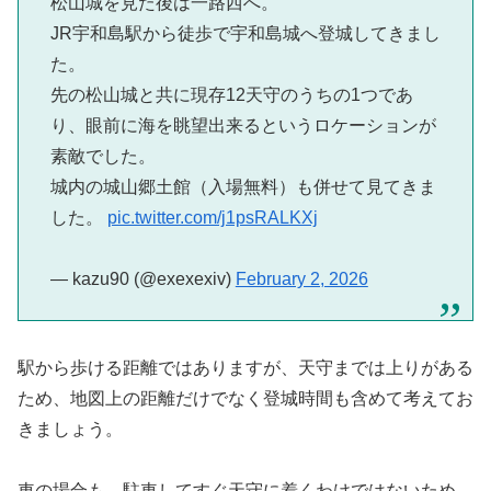
松山城を見た後は一路西へ。
JR宇和島駅から徒歩で宇和島城へ登城してきまし
た。
先の松山城と共に現存12天守のうちの1つであ
り、眼前に海を眺望出来るというロケーションが
素敵でした。
城内の城山郷土館（入場無料）も併せて見てきま
した。
pic.twitter.com/j1psRALKXj
— kazu90 (@exexexiv)
February 2, 2026
駅から歩ける距離ではありますが、天守までは上りがある
ため、地図上の距離だけでなく登城時間も含めて考えてお
きましょう。
車の場合も、駐車してすぐ天守に着くわけではないため、