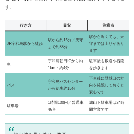
す。
行き方
目安
注意点
駅から近くても、天
駅から約15分／天守
JR宇和島駅から徒歩
守までは上りがあり
まで約35分
ます
宇和島朝日ICから約
駐車後も坂道や石段
車
1km・約4分
を歩きます
下車後に登城口の方
宇和島バスセンター
バス
向を確認しておくと
から徒歩約15分
安心です
1時間100円／普通車
城山下駐車場は24時
駐車場
46台
間営業です