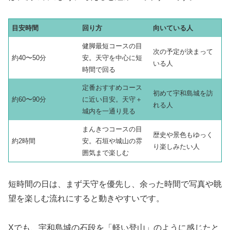
目安時間
回り方
向いている人
健脚最短コースの目
次の予定が決まって
約40〜50分
安。天守を中心に短
いる人
時間で回る
定番おすすめコース
初めて宇和島城を訪
約60〜90分
に近い目安。天守＋
れる人
城内を一通り見る
まんきつコースの目
歴史や景色もゆっく
約2時間
安。石垣や城山の雰
り楽しみたい人
囲気まで楽しむ
短時間の日は、まず天守を優先し、余った時間で写真や眺
望を楽しむ流れにすると動きやすいです。
Xでも、宇和島城の石段を「軽い登山」のように感じたと