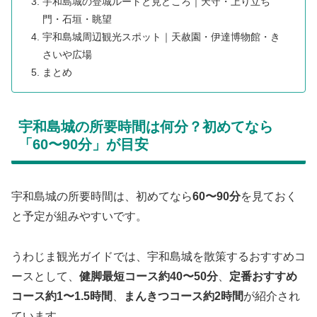
宇和島城の登城ルートと見どころ｜天守・上り立ち
門・石垣・眺望
宇和島城周辺観光スポット｜天赦園・伊達博物館・き
さいや広場
まとめ
宇和島城の所要時間は何分？初めてなら
「60〜90分」が目安
宇和島城の所要時間は、初めてなら
60〜90分
を見ておく
と予定が組みやすいです。
うわじま観光ガイドでは、宇和島城を散策するおすすめコ
ースとして、
健脚最短コース約40〜50分
、
定番おすすめ
コース約1〜1.5時間
、
まんきつコース約2時間
が紹介され
ています。