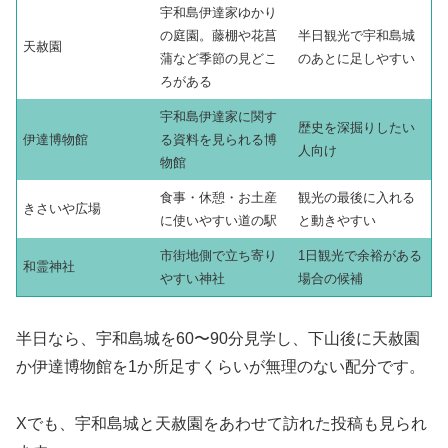
宇和島伊達家ゆかり
の庭園。藤棚や花菖
半日観光で宇和島城
天赦園
蒲など季節の見どこ
のあとに足しやすい
ろがある
宇和島伊達家に関す
歴史を深掘りしたい
伊達博物館
る資料を見られる博
人向け
物館
食事・休憩・お土産
観光の最後に入れる
きさいや広場
に使いやすい道の駅
と動きやすい
市街地側で立ち寄り
1日観光で余裕がある
和霊神社
やすい神社
場合の候補
半日なら、宇和島城を60〜90分見学し、下山後に天赦園
か伊達博物館を1か所足すくらいが無理のない配分です。
Xでも、宇和島城と天赦園をあわせて訪れた投稿も見られ