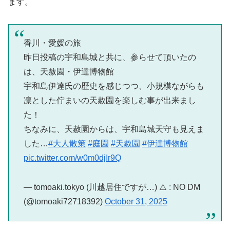
ます。
香川・愛媛の旅
昨日投稿の宇和島城と共に、参らせて頂いたの
は、天赦園・伊達博物館
宇和島伊達氏の歴史を感じつつ、小規模ながらも
凛とした佇まいの天赦園を楽しむ事が出来まし
た！
ちなみに、天赦園からは、宇和島城天守も見えま
した…
#大人散策
#庭園
#天赦園
#伊達博物館
pic.twitter.com/w0m0djIr9Q
— tomoaki.tokyo (川越居住ですが…) ⚠️ : NO DM
(@tomoaki72718392)
October 31, 2025