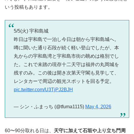
いう投稿もあります。
5/5(火) 宇和島城
昨日は宇和島で一泊し今日は朝から宇和島城へ。
噂に聞いた通り石段が続く軽い登山でしたが、本
丸からの宇和島湾と宇和島市街の眺めは格別でし
た。これで未踏の現存十二天守は福井の丸岡城を
残すのみ。この後は開き次第天守閣も見学して、
レンタカーで周辺の観光スポットを回る予定。
pic.twitter.com/U3TjPJ2BJH
— シン・ふまっち (@tfuma1115)
May 4, 2026
60〜90分取れる日は、
天守に加えて石垣や上り立ち門周