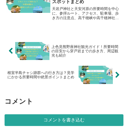
スポットまとめ
天岩戸神社と天安河原の所要時間を中心
に、参拝ルート、アクセス、駐車場、歩
き方の注意点、高千穂峡や高千穂神社な
ど周辺観光スポットまでわかりやすく解
説します。
上色見熊野座神社観光ガイド！所要時間
の目安から穿戸岩までの歩き方、周辺観
光も紹介
根室半島チャシ跡群への行き方は？見学
にかかる所要時間や絶景ポイントまとめ
コメント
コメントを書き込む