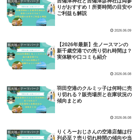
吉備津神社と吉備津彦神社は両参
観光地・テーマパーク
りがおすすめ！所要時間の目安や
ご利益も解説
2026.06.09
【2026年最新】生ノースマンの
観光地・テーマパーク
新千歳空港での売り切れ時間は？
実体験や口コミも紹介
2026.06.08
羽田空港のクルミッ子は何時に売
観光地・テーマパーク
り切れる？販売場所と在庫状況の
傾向まとめ
2026.06.08
りくろーおじさんの空港店舗は行
観光地・テーマパーク
列必至？売り切れ時間の傾向や当